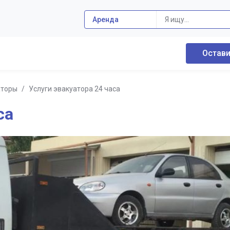
Аренда
Остави
аторы
/
Услуги эвакуатора 24 часа
са