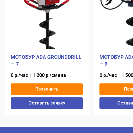
МОТОБУР ADA GROUNDDRILL
МОТОБУР AD
— 7
— 9
0 р./час
1 200 р./смена
0 р./час
1 50
Позвонить
Поз
Оставить заявку
Остави