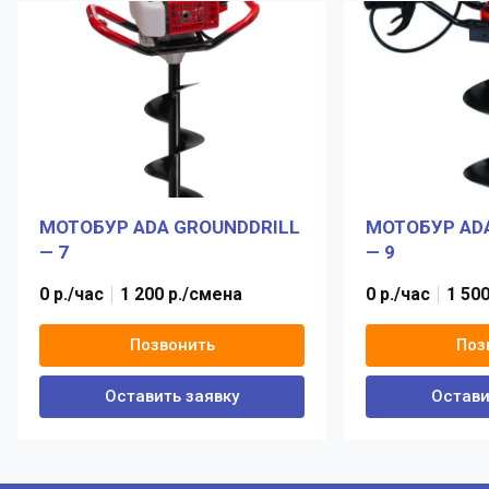
МОТОБУР ADA GROUNDDRILL
МОТОБУР AD
— 7
— 9
0 р./час
1 200 р./смена
0 р./час
1 50
Позвонить
Поз
Оставить заявку
Остави